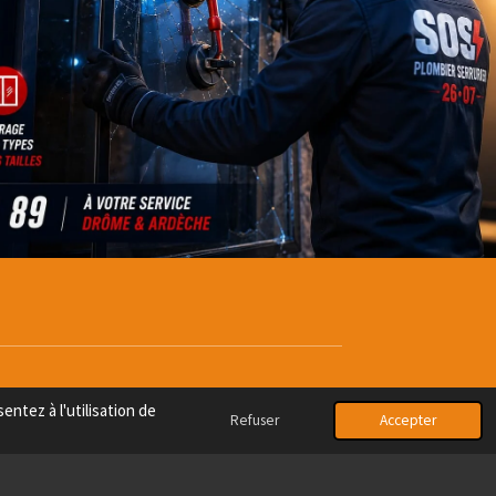
ée en un rien de temps."
entez à l'utilisation de
Refuser
Accepter