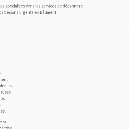
es spécialisés dans les services de dépannage
vos besoins urgents en bâtiment.
e
ement
oblèmes
ctueux
Nos
des
ces.
r sur
pertise