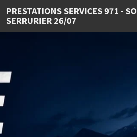
Passer
P
RESTATIONS SERVICES 971 - S
au
SERRURIER 26/07
contenu
principal