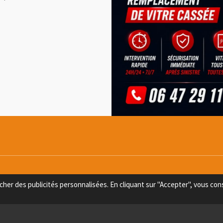
n plombier très réactif, ma fuite a été répar
cher des publicités personnalisées. En cliquant sur "Accepter", vous cons
– Julien T., Privas