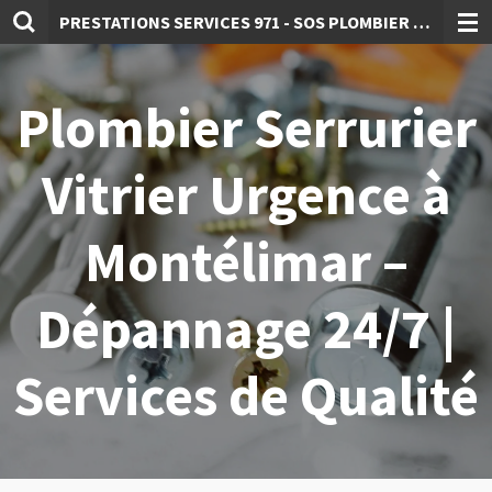
P
RESTATIONS SERVICES 971 - SOS PLOMBIER SERRURIER 26/07
Passer
au
contenu
principal
Plombier Serrurier
Vitrier Urgence à
Montélimar –
Dépannage 24/7 |
Services de Qualité