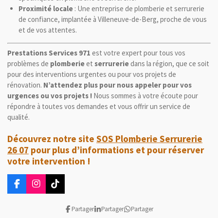
Proximité locale
: Une entreprise de plomberie et serrurerie
de confiance, implantée à Villeneuve-de-Berg, proche de vous
et de vos attentes.
Prestations Services 971
est votre expert pour tous vos
problèmes de
plomberie
et
serrurerie
dans la région, que ce soit
pour des interventions urgentes ou pour vos projets de
rénovation.
N’attendez plus pour nous appeler pour vos
urgences ou vos projets !
Nous sommes à votre écoute pour
répondre à toutes vos demandes et vous offrir un service de
qualité.
Découvrez notre site
SOS Plomberie Serrurerie
26 07
pour plus d’informations et pour réserver
votre intervention !
F
I
T
a
n
i
c
s
k
Partager
Partager
Partager
e
t
T